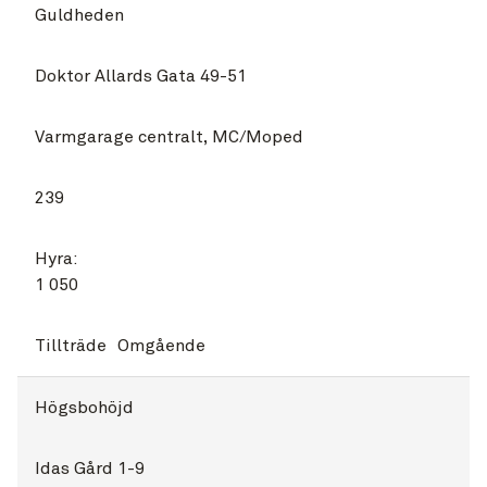
Guldheden
Doktor Allards Gata 49-51
Varmgarage centralt, MC/Moped
239
Hyra:
1 050
Tillträde
Omgående
Högsbohöjd
Idas Gård 1-9